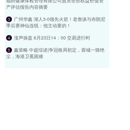
福田健康体检管理有限公司股东全部权益价值资
产评估报告内容摘要
广州华鑫 湖人3-0领先火箭！老詹谈与布朗尼
3
季后赛神仙连线：他主动要的！
涨声操盘 6月23日14：00 交易进行时
4
鑫策略 中超综述|争冠格局初定，蓉城一骑绝
5
尘，海港卫冕困难