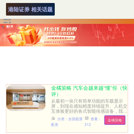
港陆证券 相关话题
金橘策略 汽车会越来越“懂”你（快
评）
从最初一块只有简单功能的车载显示
屏，到现在感知精度持续提升、人机交
互体验更好的各式智能传感设备，我国
智能车载设备发展势头良好。 智能车
分类：全国股票
查看：
金橘策略
载设备制造增加值和行业利润....
配资
212