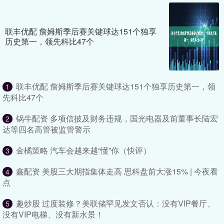
联丰优配 詹姆斯季后赛关键球达151个独享
历史第一，领先科比47个
联丰优配 詹姆斯季后赛关键球达151个独享历史第一，领
1
先科比47个
锅牛配资 多项信披及财务违规，国光电器及前董事长陆宏
2
达等四名高管被监管警示
金橘策略 汽车会越来越“懂”你（快评）
3
鑫配资 美股三大期指集体走高 思科盘前大涨15% | 今夜看
4
点
趣炒股 过度装修？美联储罕见发文否认：没有VIP餐厅、
5
没有VIP电梯、没有新水景！