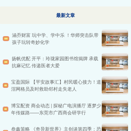
最新文章
涵乔财富 玩中学、学中乐 ！华师突击队带
孩子玩转奇妙化学
扬帆优配 开平：玲珑家园图书馆揭牌 承载
抗麻记忆 传递医者大爱
宝盈国际 【平安故事汇】村民暖心接力！道
滘网格员及时救助邻村走失老人
博宝配资 商会动态 | 探秘广电演播厅 逐梦少
年传媒路——东莞市广西商会研学行
叁鑫策略 《奇异新世界》主创谈第四季：恐