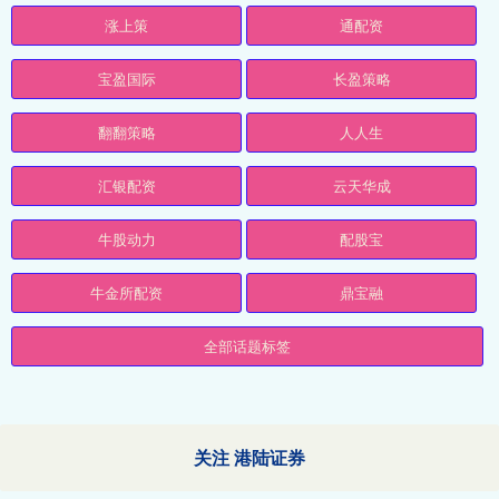
涨上策
通配资
宝盈国际
长盈策略
翻翻策略
人人生
汇银配资
云天华成
牛股动力
配股宝
牛金所配资
鼎宝融
全部话题标签
关注 港陆证券