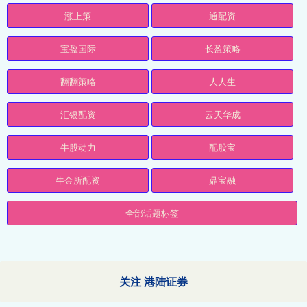
涨上策
通配资
宝盈国际
长盈策略
翻翻策略
人人生
汇银配资
云天华成
牛股动力
配股宝
牛金所配资
鼎宝融
全部话题标签
关注 港陆证券