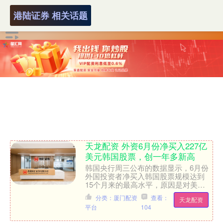
港陆证券 相关话题
天龙配资 外资6月份净买入227亿
美元韩国股票，创一年多新高
韩国央行周三公布的数据显示，6月份
外国投资者净买入韩国股票规模达到
15个月来的最高水平，原因是对美国
贸易政策的担忧有所缓解，以及对韩国
分类：厦门配资
查看：
天龙配资
新政府支持市场的措施持乐观....
平台
104