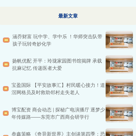
最新文章
涵乔财富 玩中学、学中乐 ！华师突击队带
孩子玩转奇妙化学
扬帆优配 开平：玲珑家园图书馆揭牌 承载
抗麻记忆 传递医者大爱
宝盈国际 【平安故事汇】村民暖心接力！道
滘网格员及时救助邻村走失老人
博宝配资 商会动态 | 探秘广电演播厅 逐梦少
年传媒路——东莞市广西商会研学行
叁鑫策略 《奇异新世界》主创谈第四季：恐