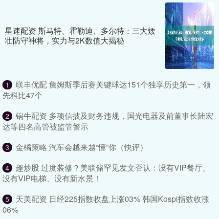
星速配资 斯马特、霍勒迪、多尔特：三大矮
壮防守神将，实力与2K数值大揭秘
联丰优配 詹姆斯季后赛关键球达151个独享历史第一，领
1
先科比47个
锅牛配资 多项信披及财务违规，国光电器及前董事长陆宏
2
达等四名高管被监管警示
金橘策略 汽车会越来越“懂”你（快评）
3
趣炒股 过度装修？美联储罕见发文否认：没有VIP餐厅、
4
没有VIP电梯、没有新水景！
天美配资 日经225指数收盘上涨03% 韩国Kospi指数收涨
5
06%